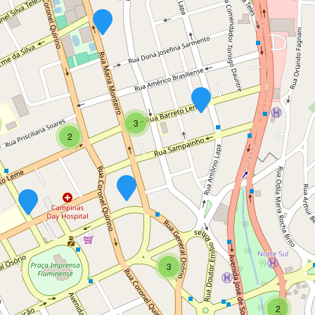
3
2
3
2