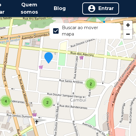
o
Quem
Blog
Entrar
ar
somos
+
Buscar ao mover
−
mapa
2
4
2