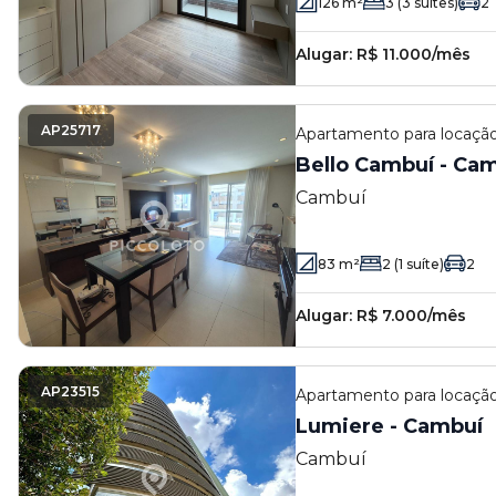
126
m²
3
(3 suítes)
2
Alugar:
R$ 11.000/mês
AP25717
Apartamento
para locaç
Bello Cambuí - Ca
Cambuí
83
m²
2
(1 suíte)
2
Alugar:
R$ 7.000/mês
AP23515
Apartamento
para locaç
Lumiere - Cambuí
Cambuí