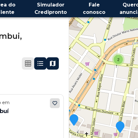
rea do
Simulador
Fale
Quer
liente
Credipronto
conosco
anunci
mbui,
2
ão em
buí