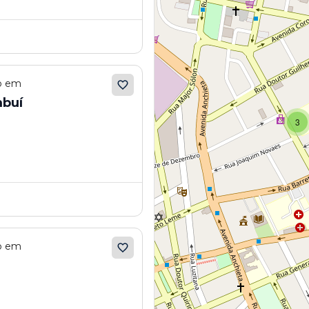
ão em
mbuí
3
ão em