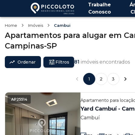
Trabalhe
Á
Conosco
C
Home
Imóveis
Cambui
Apartamentos
para alugar
em
Ca
Campinas-SP
81
imóveis encontrados
Ordenar
Filtros
1
2
3
AP25514
Apartamento
para locaç
Yard Cambuí - Cam
Cambuí