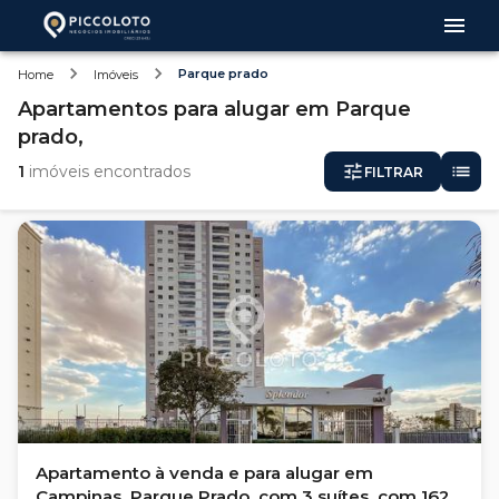
Parque prado
Home
Imóveis
Apartamentos
para alugar
em
Parque
prado,
1
imóveis encontrados
FILTRAR
Apartamento à venda e para alugar em
Campinas, Parque Prado, com 3 suítes, com 162