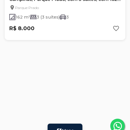
m²
Parque Prado
162 m²
3 (3 suítes)
3
R$ 8.000