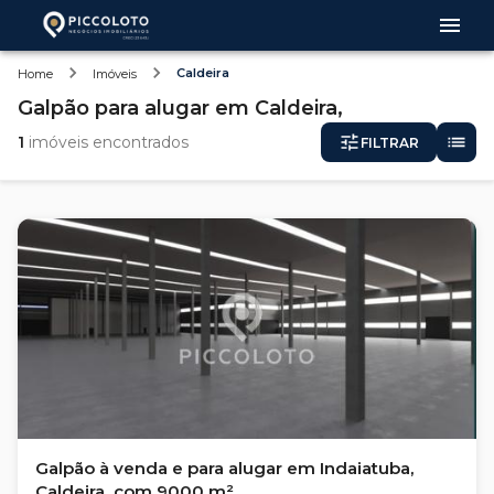
Caldeira
Home
Imóveis
Galpão
para alugar
em
Caldeira,
1
imóveis encontrados
FILTRAR
Galpão à venda e para alugar em Indaiatuba,
Caldeira, com 9000 m²