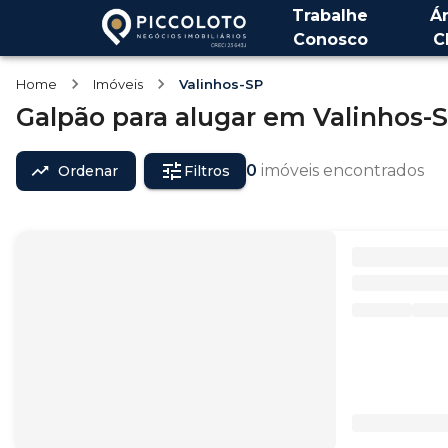
Trabalhe
Á
Conosco
C
Home
Imóveis
Valinhos-SP
Galpão
para alugar
em
Valinhos-
0
imóveis encontrados
Ordenar
Filtros