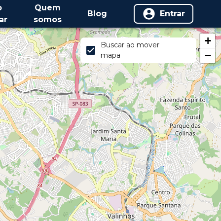
o
Quem
Blog
Entrar
ar
somos
+
Buscar ao mover
−
mapa