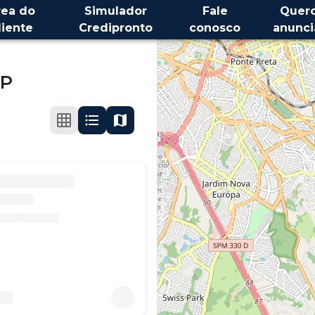
rea do
Simulador
Fale
Quer
liente
Credipronto
conosco
anunci
SP