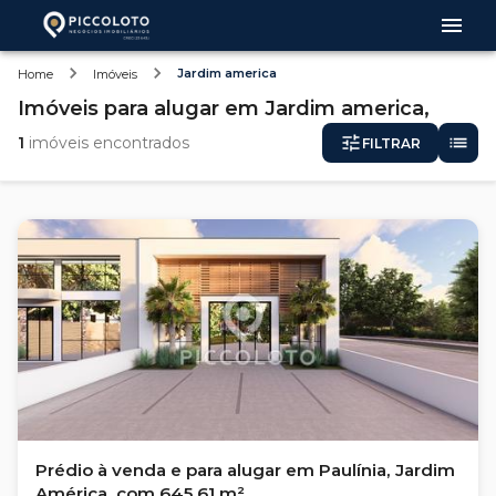
Jardim america
Home
Imóveis
Imóveis
para alugar
em
Jardim america,
1
imóveis encontrados
FILTRAR
Prédio à venda e para alugar em Paulínia, Jardim
América, com 645.61 m²