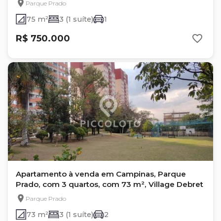
Parque Prado
75 m²
3 (1 suíte)
1
R$ 750.000
Apartamento à venda em Campinas, Parque
Prado, com 3 quartos, com 73 m², Village Debret
Parque Prado
73 m²
3 (1 suíte)
2