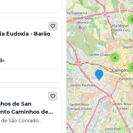
ia Eudoxia - Barão
4
4
hos de San
ento Caminhos de
as)
 de São Conrado