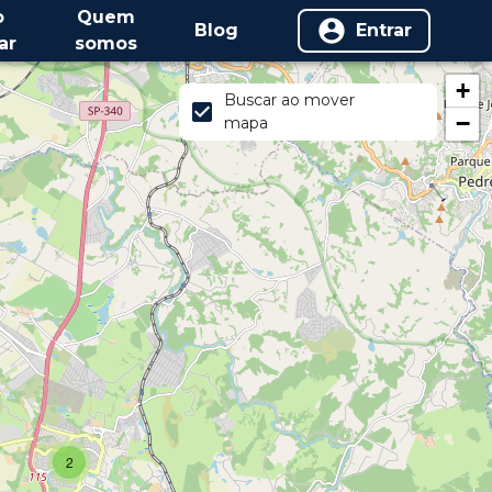
o
Quem
Blog
Entrar
ar
somos
+
Buscar ao mover
−
mapa
2