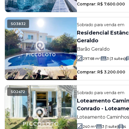
Comprar:
R$ 7.600.000
SO3832
Sobrado
para venda em
Residencial Estânc
Geraldo
Barão Geraldo
297.68
m²
3
(3 suítes)
Comprar:
R$ 3.200.000
SO2472
Sobrado
para venda em
Loteamento Camin
Conrado - Loteam
São Conrado (Sous
Loteamento Caminhos
(Sousas)
240
m²
3
(1 suíte)
4