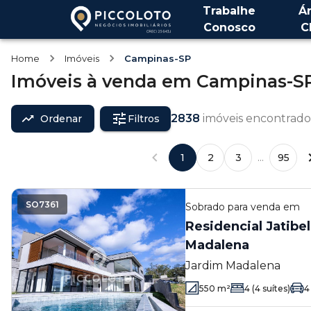
Trabalhe
Á
Conosco
C
Home
Imóveis
Campinas-SP
Imóveis
à venda
em
Campinas-S
2838
imóveis encontrado
Ordenar
Filtros
1
2
3
...
95
SO7361
Sobrado
para venda em
Residencial Jatibel
Madalena
Jardim Madalena
550
m²
4
(4 suítes)
4