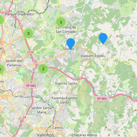
2
3
3
3
9