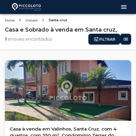
Santa cruz
Home
Imóveis
Casa e Sobrado
à venda
em
Santa cruz,
1
imóveis encontrados
FILTRAR
Casa à venda em Valinhos, Santa Cruz, com 4
quartos, com 350 m², Condomínio Terras do