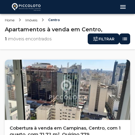
Centro
Home
Imóveis
Apartamentos
à venda
em
Centro,
1
imóveis encontrados
FILTRAR
Cobertura à venda em Campinas, Centro, com 1
quarto, com 71.72 m², Quirino 779