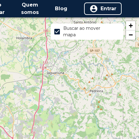
o
Quem
Blog
Entrar
ar
somos
+
Buscar ao mover
−
mapa