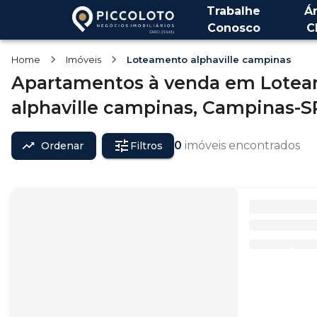
Trabalhe
Á
Conosco
C
Home
Imóveis
Loteamento alphaville campinas
Apartamentos
à venda
em
Lotea
alphaville campinas,
Campinas-S
0
imóveis encontrados
Ordenar
Filtros