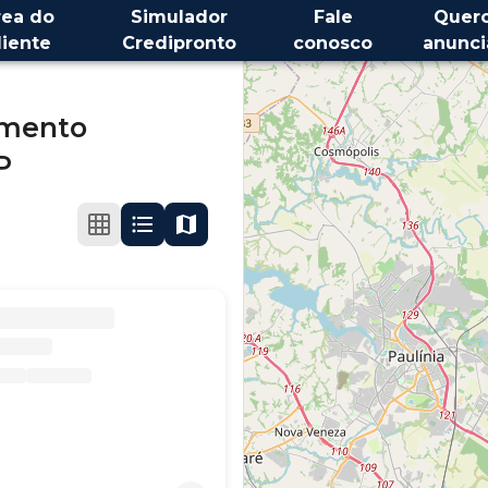
rea do
Simulador
Fale
Quer
liente
Credipronto
conosco
anunci
mento
P