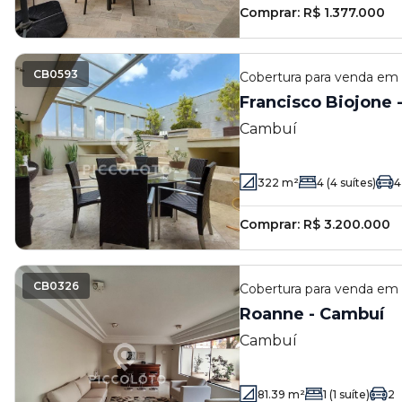
Comprar:
R$ 1.377.000
CB0593
Cobertura
para venda em
Francisco Biojone 
Cambuí
322
m²
4
(4 suítes)
4
Comprar:
R$ 3.200.000
CB0326
Cobertura
para venda em
Roanne - Cambuí
Cambuí
81.39
m²
1
(1 suíte)
2