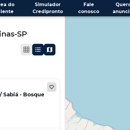
rea do
Simulador
Fale
Quer
liente
Credipronto
conosco
anunci
nas-SP
 / Sabiá - Bosque