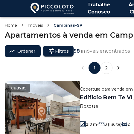
Trabalhe
Á
Conosco
C
Home
Imóveis
Campinas-SP
Apartamentos
à venda
em
Campi
58
imóveis encontrados
Ordenar
Filtros
1
2
CB0785
Cobertura
para venda em
Edifício Bem Te VI
Bosque
210
m²
3
(1 suíte)
2