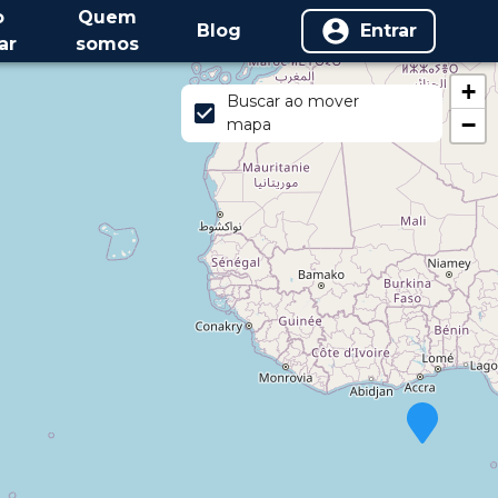
o
Quem
Blog
Entrar
ar
somos
+
Buscar ao mover
−
mapa