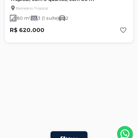
Balneário Tropical
80 m²
3 (1 suíte)
2
R$ 620.000