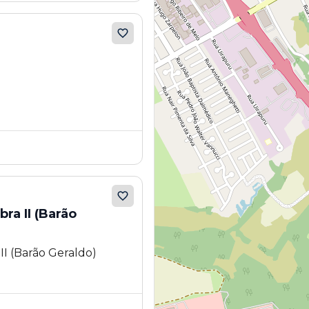
ra II (Barão
II (Barão Geraldo)