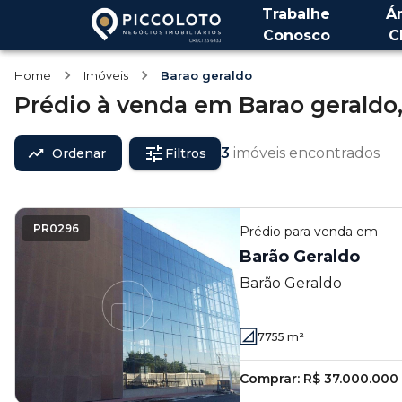
Trabalhe
Á
Conosco
C
Home
Imóveis
Barao geraldo
Prédio
à venda
em
Barao geraldo
3
imóveis encontrados
Ordenar
Filtros
PR0296
Prédio
para venda em
Barão Geraldo
Barão Geraldo
7755
m²
Comprar:
R$ 37.000.000