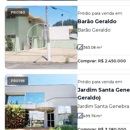
PR0180
Prédio
para venda em
Barão Geraldo
Barão Geraldo
363.08
m²
Comprar:
R$ 2.450.000
PR0196
Prédio
para venda em
Jardim Santa Geneb
Geraldo)
Jardim Santa Genebra 
499.76
m²
Comprar:
R$ 3.280.000