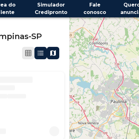
rea do
Simulador
Fale
Quer
liente
Credipronto
conosco
anunci
mpinas-SP