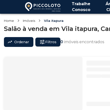
Trabalhe
Á
Conosco
C
Home
Imóveis
Vila itapura
Salão
à venda
em
Vila itapura,
Ca
0
imóveis encontrados
Ordenar
Filtros