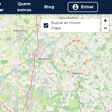
o
Quem
Blog
Entrar
ar
somos
+
Buscar ao mover
−
mapa