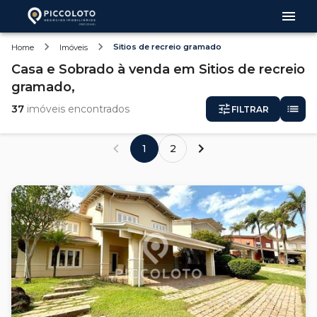
Sitios de recreio gramado
Home
Imóveis
Casa e Sobrado
à venda
em
Sitios de recreio
gramado,
37
imóveis encontrados
FILTRAR
1
2