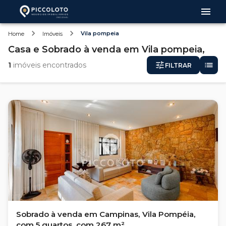
Vila pompeia
Home
Imóveis
Casa e Sobrado
à venda
em
Vila pompeia,
1
imóveis encontrados
FILTRAR
Sobrado à venda em Campinas, Vila Pompéia,
com 5 quartos, com 267 m²