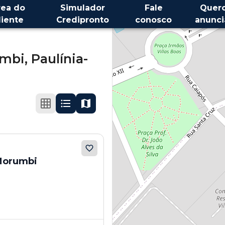
rea do
Simulador
Fale
Quer
liente
Credipronto
conosco
anunci
mbi,
Paulínia-
 Morumbi