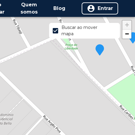
o
Quem
Blog
Entrar
ar
somos
+
Buscar ao mover
−
mapa