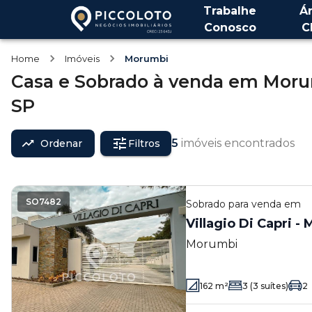
Trabalhe
Á
Conosco
C
Home
Imóveis
Morumbi
Casa e Sobrado
à venda
em
Moru
SP
5
imóveis encontrados
Ordenar
Filtros
SO7482
Sobrado
para venda em
Villagio Di Capri -
Morumbi
162
m²
3
(3 suítes)
2