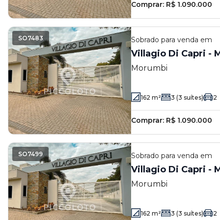
Comprar:
R$ 1.090.000
SO7483
Sobrado
para venda em
Villagio Di Capri -
Morumbi
162
m²
3
(3 suítes)
2
Comprar:
R$ 1.090.000
SO7499
Sobrado
para venda em
Villagio Di Capri -
Morumbi
162
m²
3
(3 suítes)
2