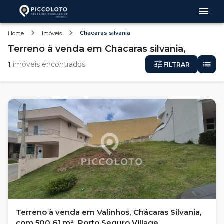
Chacaras silvania
Home
Imóveis
Terreno
à venda
em
Chacaras silvania,
1
imóveis encontrados
FILTRAR
Terreno à venda em Valinhos, Chácaras Silvania,
com 500.61 m², Porto Seguro Village