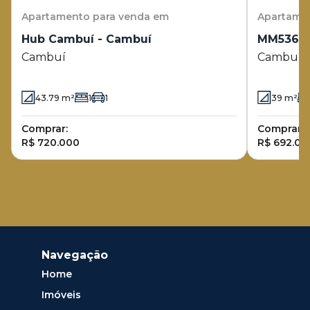
Apartamento
para venda em
Apartame
Hub Cambuí - Cambuí
MM536 -
Cambuí
Cambuí
43.79
m²
1
1
39
m²
Comprar:
Comprar:
R$ 720.000
R$ 692.00
Navegação
Home
Imóveis