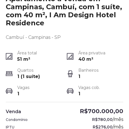
Campinas, Cambuí, com 1 suíte,
com 40 m², I Am Design Hotel
Residence
Cambuí - Campinas - SP
Área total
Área privativa
51
m²
40
m²
Quartos
Banheiros
1 (1 suíte)
1
Vagas
Vagas cob.
1
1
R$700.000,00
Venda
/
mês
R$780,00
Condomínio
/
mês
R$276,00
IPTU