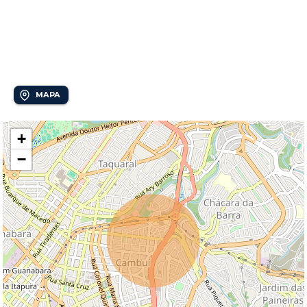
Localização
Cambuí
MAPA
+
−