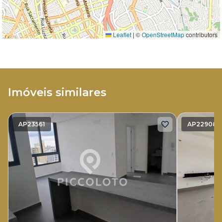
Leaflet
|
©
OpenStreetMap
contributors
Imóveis similares
AP23561
AP22908