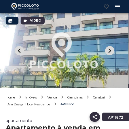
VÍDEO
Home
Imóveis
Venda
Campinas
Cambuí
AP11872
I Am Design Hotel Residence
AP11872
apartamento
Apartamento à venda em