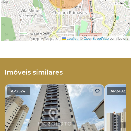
Leaflet
|
©
OpenStreetMap
contributors
Imóveis similares
AP25241
AP24922