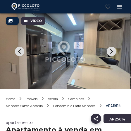
VÍDEO
Home
Imóveis
Venda
Campinas
AP25614
Mansões Santo Antônio
Condomínio Fatto Mansões
AP25614
apartamento
Apartamento à venda em