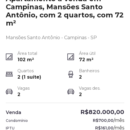
Campinas, Mansões Santo
Antônio, com 2 quartos, com 72
m²
Mansões Santo Antônio - Campinas - SP
Área total
Área útil
102
m²
72
m²
Quartos
Banheiros
2 (1 suíte)
2
Vagas
Vagas des.
2
2
R$820.000,00
Venda
/
mês
R$700,00
Condomínio
/
mês
R$161,00
IPTU