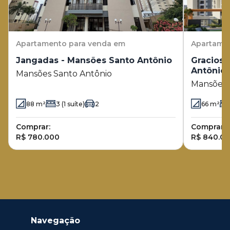
Apartamento
para venda em
Apartame
Jangadas - Mansões Santo Antônio
Graciosa
Antônio
Mansões Santo Antônio
Mansões 
88
m²
3
(1 suíte)
2
66
m²
Comprar:
Comprar:
R$ 780.000
R$ 840.0
Navegação