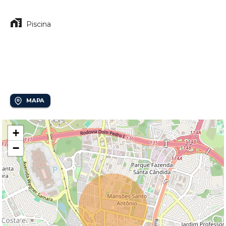
Piscina
Localização
Mansões Santo Antônio
MAPA
+
−