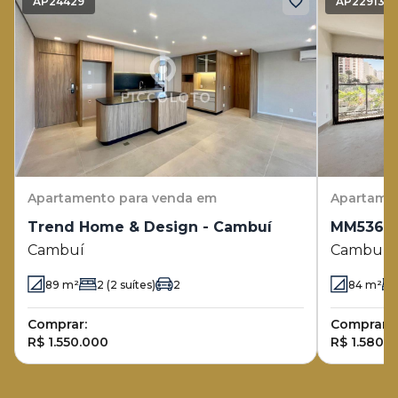
AP24429
AP22913
Apartamento
para venda em
Apartame
Trend Home & Design - Cambuí
MM536 -
Cambuí
Cambuí
89
m²
2
(2 suítes)
2
84
m²
Comprar:
Comprar:
R$ 1.550.000
R$ 1.580.