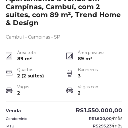
Campinas, Cambuí, com 2
suítes, com 89 m², Trend Home
& Design
Cambuí - Campinas - SP
Área total
Área privativa
89
m²
89
m²
Quartos
Banheiros
2 (2 suítes)
3
Vagas
Vagas cob.
2
2
R$1.550.000,00
Venda
/
mês
R$1.600,00
Condomínio
/
mês
R$295,23
IPTU