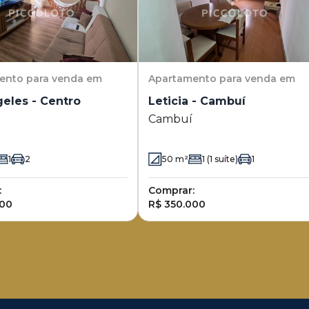
ento
para venda em
Apartamento
para venda em
eles - Centro
Leticia - Cambuí
Cambuí
1
2
50
m²
1
(1 suíte)
1
:
Comprar:
000
R$ 350.000