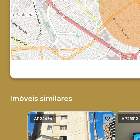
Imóveis similares
AP24494
AP25512