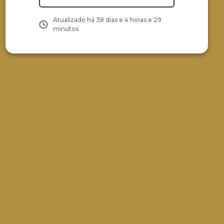
Atualizado há
38 dias e 4 horas e 29
minutos