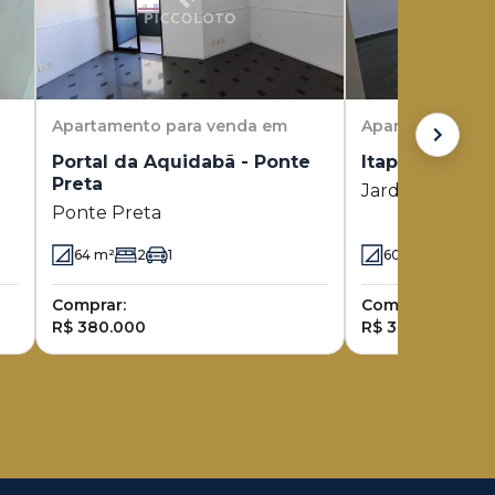
Apartamento
para venda em
Apartamento
pa
Portal da Aquidabã - Ponte
Itaperuna - J
Preta
Jardim Proenç
Ponte Preta
64
m²
2
1
60
m²
2
1
Comprar:
Comprar:
R$ 380.000
R$ 380.000