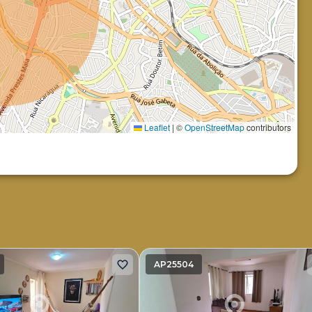
Leaflet
|
©
OpenStreetMap
contributors
AP25504