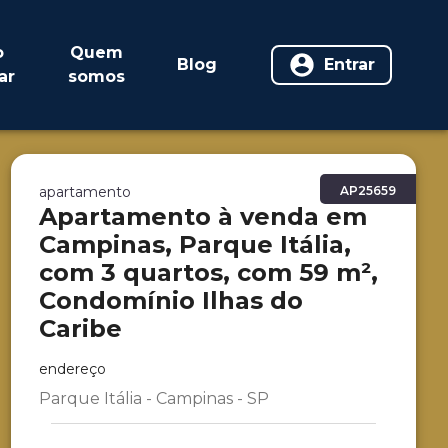
o
Quem
Blog
Entrar
ar
somos
apartamento
AP25659
Apartamento à venda em
Campinas, Parque Itália,
com 3 quartos, com 59 m²,
Condomínio Ilhas do
Caribe
endereço
Parque Itália - Campinas - SP