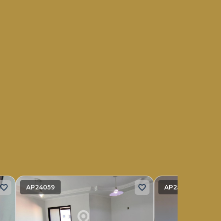
AP24059
AP25416