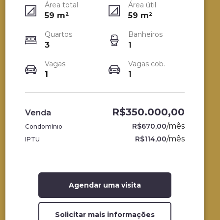
Área total
Área útil
59
m²
59
m²
Quartos
Banheiros
3
1
Vagas
Vagas cob.
1
1
R$350.000,00
Venda
/
mês
R$670,00
Condomínio
/
mês
R$114,00
IPTU
Agendar uma visita
Solicitar mais informações