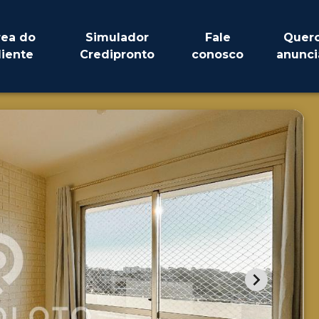
rea do
Simulador
Fale
Quer
liente
Credipronto
conosco
anunci