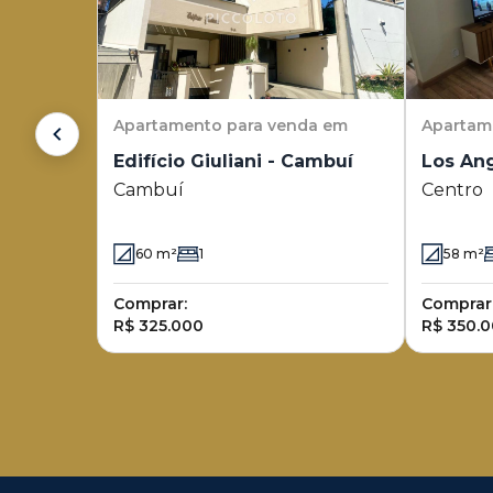
Apartamento
para venda em
Apartam
Edifício Giuliani - Cambuí
Los Ang
Cambuí
Centro
60
m²
1
58
m²
Comprar:
Comprar
R$ 325.000
R$ 350.