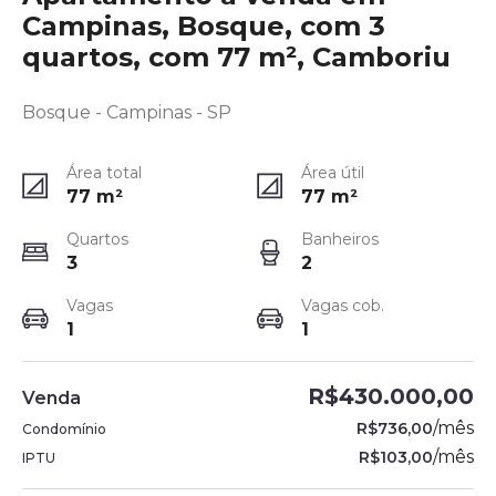
Campinas, Bosque, com 3
quartos, com 77 m², Camboriu
Bosque - Campinas - SP
Área total
Área útil
77
m²
77
m²
Quartos
Banheiros
3
2
Vagas
Vagas cob.
1
1
R$430.000,00
Venda
/
mês
R$736,00
Condomínio
/
mês
R$103,00
IPTU