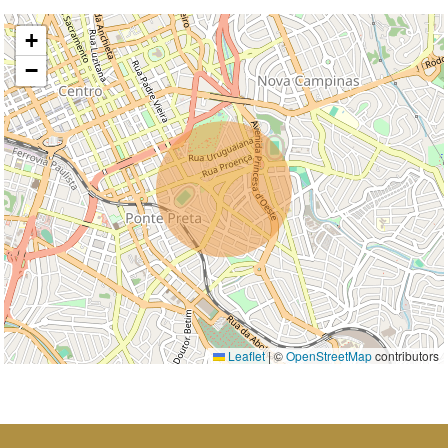
+
−
Leaflet
|
©
OpenStreetMap
contributors