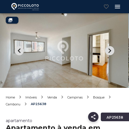
Home
Imóveis
Venda
Campinas
Bosque
AP25638
Camboriu
AP25638
apartamento
Apartamento à venda em