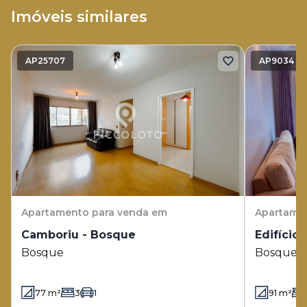
Imóveis similares
AP25707
AP9034
Apartamento
para venda em
Apartame
Camboriu - Bosque
Edifício
Bosque
Bosque
77
m²
3
1
91
m²