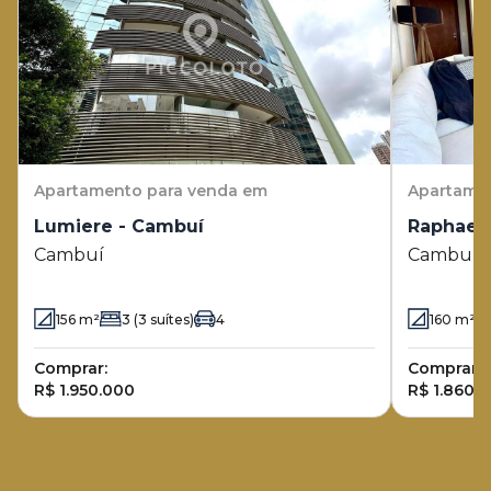
Apartamento
para venda em
Apartame
Lumiere - Cambuí
Raphael 
Cambuí
Cambuí
156
m²
3
(3 suítes)
4
160
m²
Comprar:
Comprar:
R$ 1.950.000
R$ 1.860.