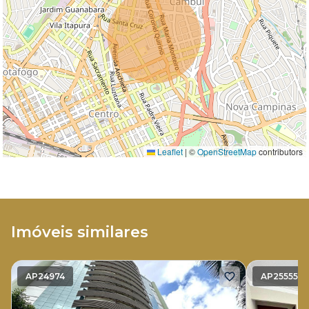
Leaflet
|
©
OpenStreetMap
contributors
Imóveis similares
AP24974
AP25555