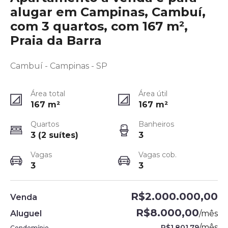
alugar em Campinas, Cambuí,
com 3 quartos, com 167 m²,
Praia da Barra
Cambuí - Campinas - SP
Área total
Área útil
167
m²
167
m²
Quartos
Banheiros
3 (2 suítes)
3
Vagas
Vagas cob.
3
3
R$2.000.000,00
Venda
R$8.000,00
Aluguel
/
mês
/
mês
R$1.801,79
Condomínio