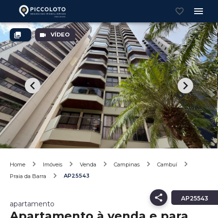
VÍDEO
Home
Imóveis
Venda
Campinas
Cambuí
AP25543
Praia da Barra
AP25543
apartamento
Apartamento à venda e para