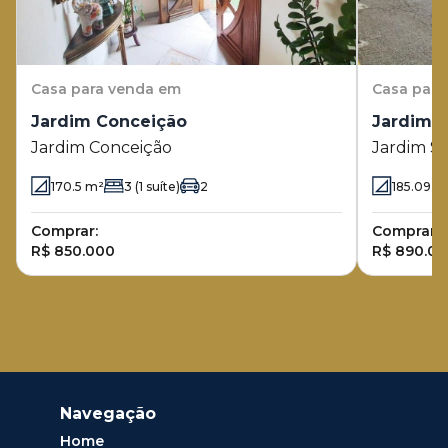
Casa
para venda em
Casa
para
Jardim Conceição
Jardim S
Jardim Conceição
Jardim Sã
170.5
m²
3
(1 suíte)
2
185.09
m
Comprar:
Comprar:
R$ 850.000
R$ 890.0
Navegação
Home