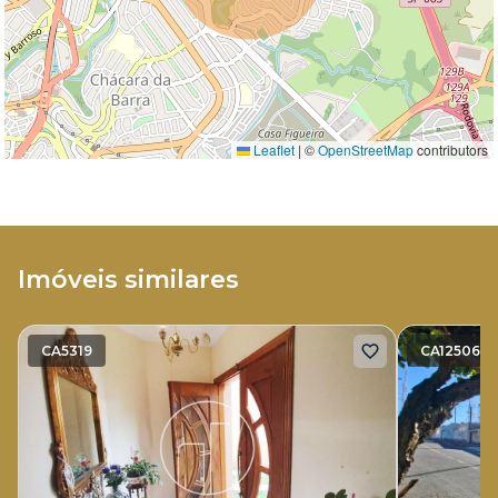
Leaflet
|
©
OpenStreetMap
contributors
Imóveis similares
CA5319
CA12506