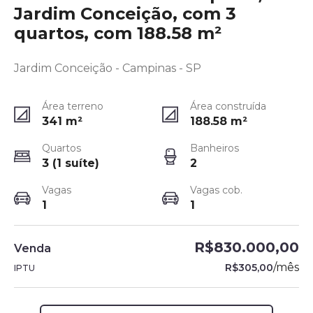
Jardim Conceição, com 3
quartos, com 188.58 m²
Jardim Conceição - Campinas - SP
Área terreno
Área construída
341
m²
188.58
m²
Quartos
Banheiros
3 (1 suíte)
2
Vagas
Vagas cob.
1
1
R$830.000,00
Venda
/
mês
R$305,00
IPTU