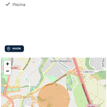
Piscina
Localização
Jardim Conceição
MAPA
+
−