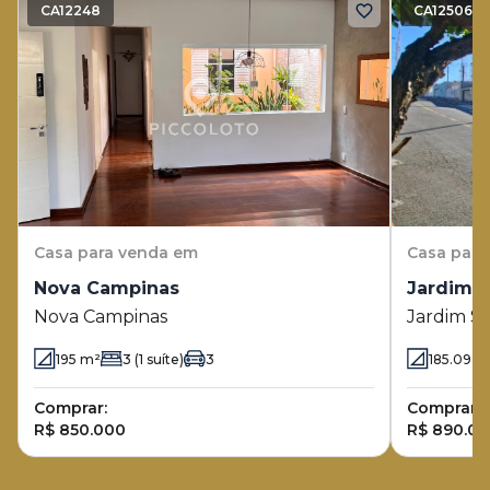
CA12248
CA12506
Casa
para venda em
Casa
para
Nova Campinas
Jardim S
Nova Campinas
Jardim Sã
195
m²
3
(1 suíte)
3
185.09
m
Comprar:
Comprar:
R$ 850.000
R$ 890.0