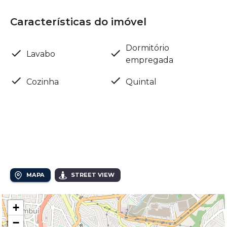
Características do imóvel
Dormitório
Lavabo
empregada
Cozinha
Quintal
Localização
Rua Piquete, 102 - Nova Campinas
MAPA
STREET VIEW
+
−