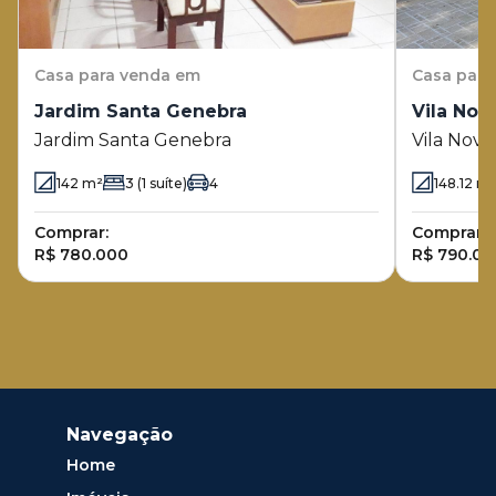
Casa
para venda em
Casa
para
Jardim Santa Genebra
Vila Nov
Jardim Santa Genebra
Vila Nova
142
m²
3
(1 suíte)
4
148.12
m
Comprar:
Comprar:
R$ 780.000
R$ 790.00
Navegação
Home