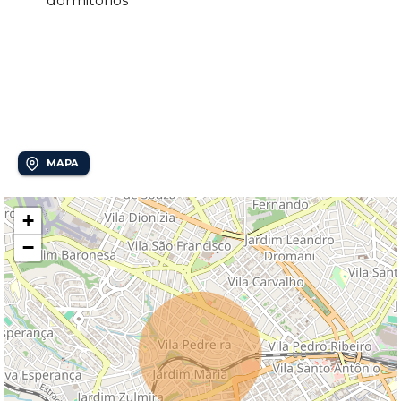
dormitórios
Localização
Vila Santa Rita (Sousas)
MAPA
+
−