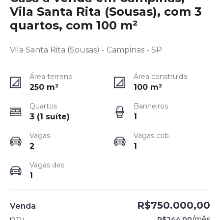
Vila Santa Rita (Sousas), com 3
quartos, com 100 m²
Vila Santa Rita (Sousas) - Campinas - SP
Área terreno
Área construída
250
m²
100
m²
Quartos
Banheiros
3 (1 suíte)
1
Vagas
Vagas cob.
2
1
Vagas des.
1
R$750.000,00
Venda
/
mês
R$244,00
IPTU