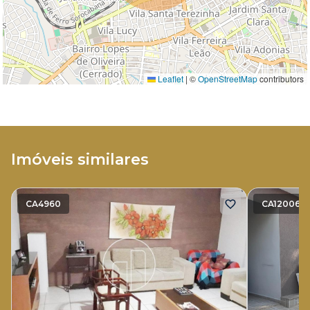
Leaflet
|
©
OpenStreetMap
contributors
Imóveis similares
CA4960
CA12006