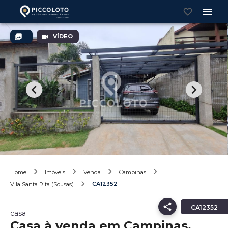
VÍDEO
Home
Imóveis
Venda
Campinas
CA12352
Vila Santa Rita (Sousas)
CA12352
casa
Casa à venda em Campinas,