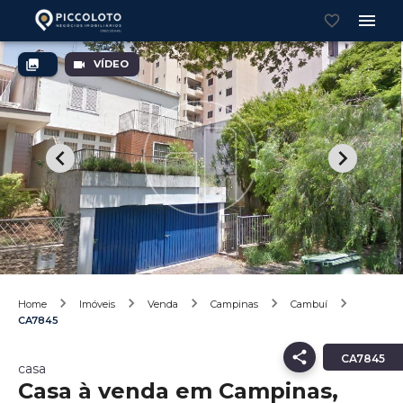
VÍDEO
Home
Imóveis
Venda
Campinas
Cambuí
CA7845
CA7845
casa
Casa à venda em Campinas,