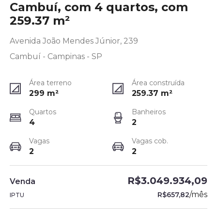
Cambuí, com 4 quartos, com
259.37 m²
Avenida João Mendes Júnior, 239
Cambuí - Campinas - SP
Área terreno
Área construída
299
m²
259.37
m²
Quartos
Banheiros
4
2
Vagas
Vagas cob.
2
2
R$3.049.934,09
Venda
/
mês
R$657,82
IPTU