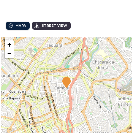
Avenida João Mendes Júnior, 239 - Cambuí
MAPA
STREET VIEW
+
−