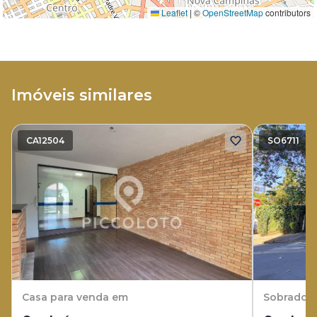
Leaflet
|
©
OpenStreetMap
contributors
Imóveis similares
CA12504
SO6711
Casa
para venda em
Sobrado
p