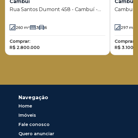
Cambuí
Cambuí
Rua Santos Dumont 458 - Cambuí -
Cambuí
Campinas - SP
260
m²
3
6
297
m²
Comprar:
Comprar:
R$ 2.800.000
R$ 3.100.
Navegação
Home
Imóveis
Fale conosco
Quero anunciar