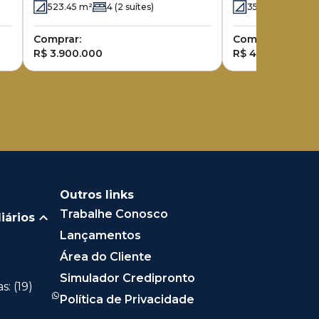
523.45
m²
4
(2 suítes)
350.36
m²
4
(
Comprar:
Comprar:
R$ 3.900.000
R$ 4.190.000
Outros links
Trabalhe Conosco
iários
Lançamentos
Área do Cliente
Simulador Credipronto
: (19)
Política de Privacidade