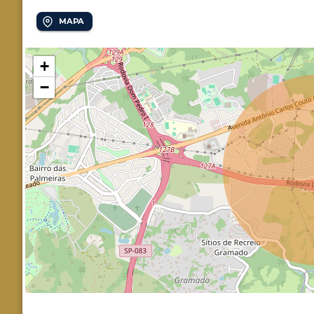
MAPA
+
−