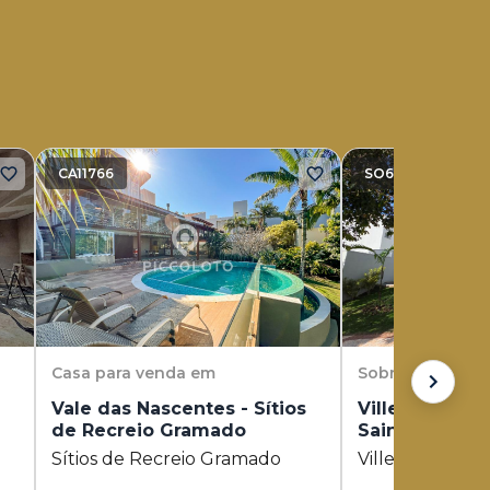
CA11766
SO6189
Casa
para venda em
Sobrado
para v
Vale das Nascentes - Sítios
Ville Sainte H
de Recreio Gramado
Sainte Hélène
Sítios de Recreio Gramado
Ville Sainte Hé