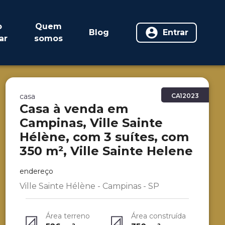
o
Quem
Blog
Entrar
ar
somos
casa
CA12023
Casa à venda em
Campinas, Ville Sainte
Hélène, com 3 suítes, com
350 m², Ville Sainte Helene
endereço
Ville Sainte Hélène - Campinas - SP
Área terreno
Área construída