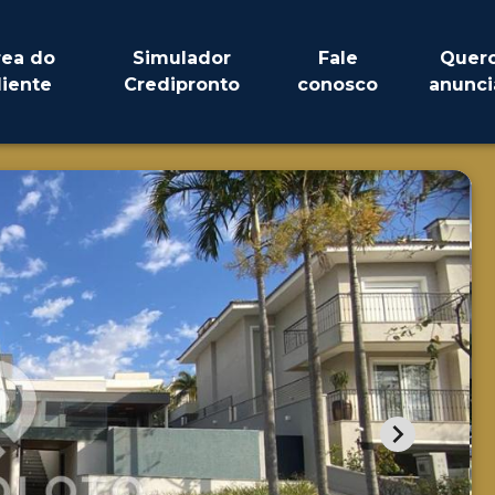
rea do
Simulador
Fale
Quer
liente
Credipronto
conosco
anunci