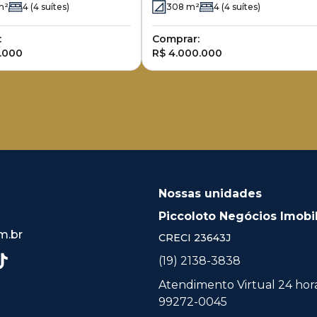
m²
4
(4 suítes)
308
m²
4
(4 suítes)
:
Comprar:
.000
R$ 4.000.000
Nossas unidades
Piccoloto Negócios Imobil
m.br
CRECI
23643J
(19) 2138-3838
Atendimento Virtual 24 horas
99272-0045