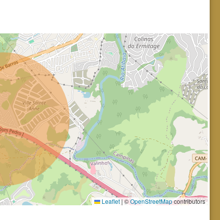
Leaflet
|
©
OpenStreetMap
contributors