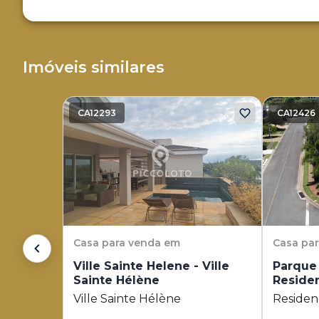
Imóveis similares
CA12293
CA12426
Casa
para venda em
Casa
pa
Ville Sainte Helene - Ville
Parque 
Sainte Hélène
Residen
Araucár
Ville Sainte Hélène
Residen
Araucár