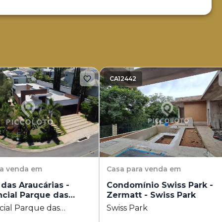
CA12442
ra venda em
Casa
para venda em
das Araucárias -
Condomínio Swiss Park -
cial Parque das
Zermatt - Swiss Park
ias
cial Parque das
Swiss Park
ias