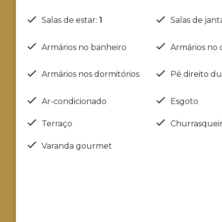
Salas de estar
:
1
Salas de jant
Armários no banheiro
Armários no 
Armários nos dormitórios
Pé direito d
Ar-condicionado
Esgoto
Terraço
Churrasquei
Varanda gourmet
Localização
Ville Sainte Hélène