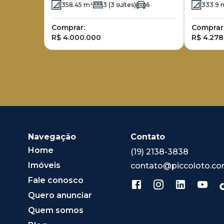
358.45
m²
3
(3 suítes)
6
333.9
Comprar:
Comprar
R$ 4.000.000
R$ 4.278
Navegação
Contato
Home
(19) 2138-3838
Imóveis
contato@piccoloto.co
Fale conosco
Quero anunciar
Quem somos