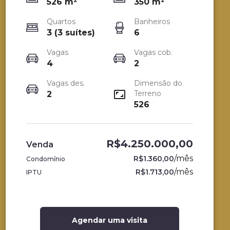
526
m²
350
m²
Quartos
Banheiros
3 (3 suítes)
6
Vagas
Vagas cob.
4
2
Vagas des.
Dimensão do
Terreno
2
526
R$4.250.000,00
Venda
/
mês
R$1.360,00
Condomínio
/
mês
R$1.713,00
IPTU
Agendar uma visita