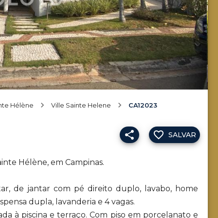
inte Hélène
Ville Sainte Helene
CA12023
SALVAR
ainte Hélène, em Campinas.
ar, de jantar com pé direito duplo, lavabo, home
espensa dupla, lavanderia e 4 vagas.
rada à piscina e terraço. Com piso em porcelanato e