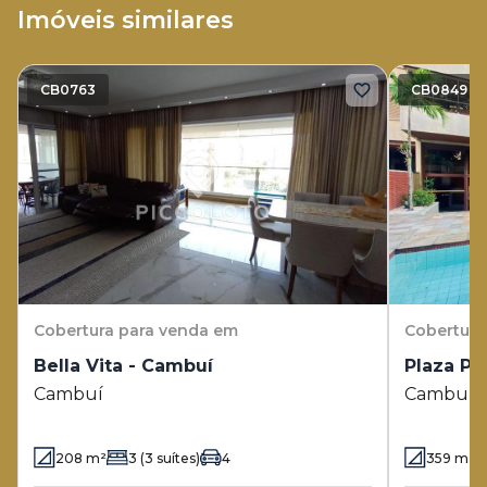
Imóveis similares
CB0763
CB0849
Cobertura
para venda em
Cobertura
Bella Vita - Cambuí
Plaza Po
Cambuí
Cambuí
208
m²
3
(3 suítes)
4
359
m²