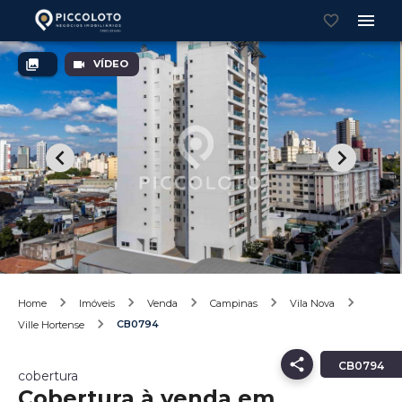
VÍDEO
Home
Imóveis
Venda
Campinas
Vila Nova
CB0794
Ville Hortense
CB0794
cobertura
Cobertura à venda em