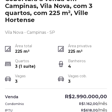
Campinas, Vila Nova, com 3
quartos, com 225 m², Ville
Hortense
Vila Nova - Campinas - SP
Área total
Área privativa
225
m²
225
m²
Quartos
Banheiros
3 (1 suíte)
4
Vagas
Vagas cob.
3
3
R$2.990.000,00
Venda
/
mês
R$1.162,00
Condomínio
/
mês
R$618,00
IPTU