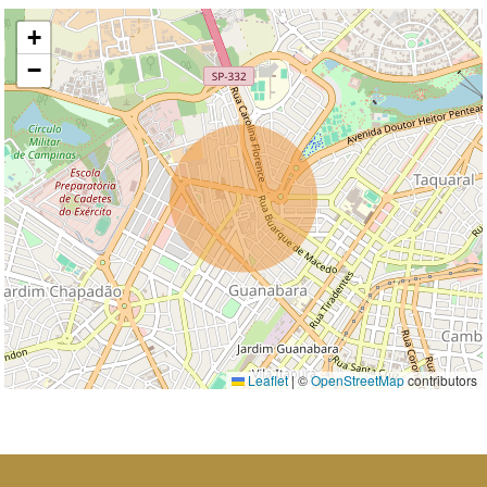
+
−
Leaflet
|
©
OpenStreetMap
contributors