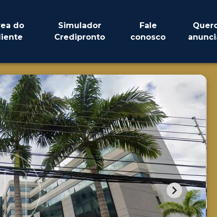
rea do
Simulador
Fale
Quer
liente
Credipronto
conosco
anunci