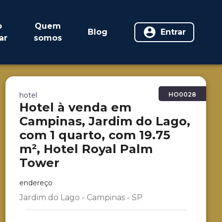
o
Quem
Blog
Entrar
ar
somos
hotel
HO0028
Hotel à venda em
Campinas, Jardim do Lago,
com 1 quarto, com 19.75
m², Hotel Royal Palm
Tower
endereço
Jardim do Lago - Campinas - SP