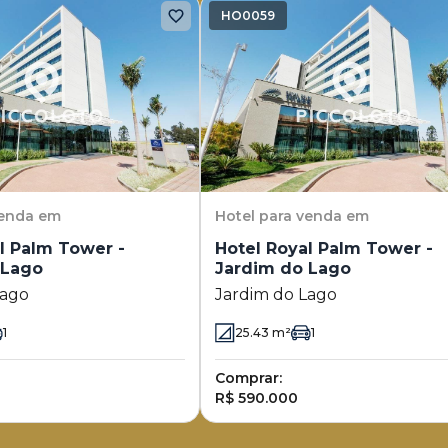
HO0059
venda em
Hotel
para venda em
l Palm Tower -
Hotel Royal Palm Tower -
 Lago
Jardim do Lago
Lago
Jardim do Lago
1
25.43
m²
1
Comprar:
R$ 590.000