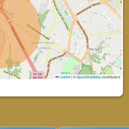
Leaflet
|
©
OpenStreetMap
contributors