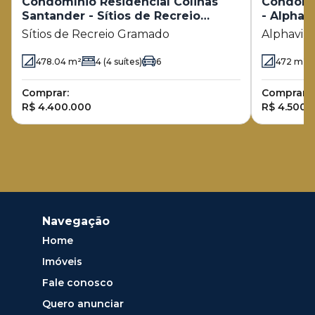
Condomínio Residencial Colinas
Condomín
Santander - Sítios de Recreio
- Alphav
Gramado
Sítios de Recreio Gramado
Alphavil
478.04
m²
4
(4 suítes)
6
472
m²
Comprar:
Comprar:
R$ 4.400.000
R$ 4.500.
Navegação
Home
Imóveis
Fale conosco
Quero anunciar