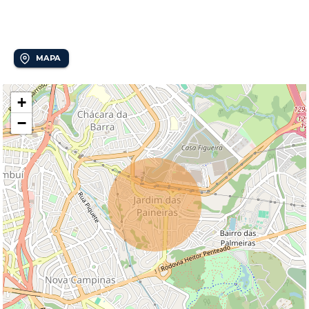
Jardim das Paineiras
MAPA
+
−