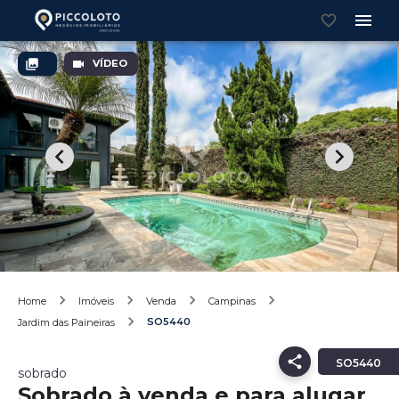
VÍDEO
Home
Imóveis
Venda
Campinas
SO5440
Jardim das Paineiras
SO5440
sobrado
Sobrado à venda e para alugar