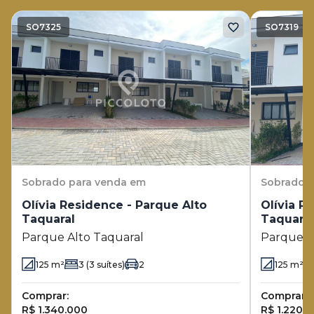
SO7325
SO7319
Sobrado
para venda em
Sobrado
p
Olívia Residence - Parque Alto
Olívia R
Taquaral
Taquara
Parque Alto Taquaral
Parque A
125
m²
3
(3 suítes)
2
125
m²
Comprar:
Comprar:
R$ 1.340.000
R$ 1.220.