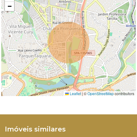
−
Leaflet
|
©
OpenStreetMap
contributors
Imóveis similares