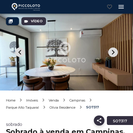
VÍDEO
Home
Imóveis
Venda
Campinas
SO7317
Parque Alto Taquaral
Olívia Residence
SO7317
sobrado
Sobrado à venda em Campinas,