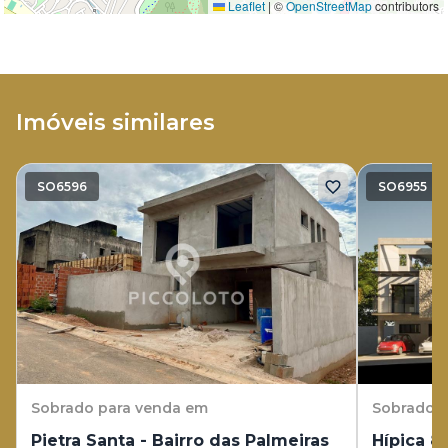
Leaflet
|
©
OpenStreetMap
contributors
Imóveis similares
SO6596
SO6955
Sobrado
para venda em
Sobrado
p
Pietra Santa - Bairro das Palmeiras