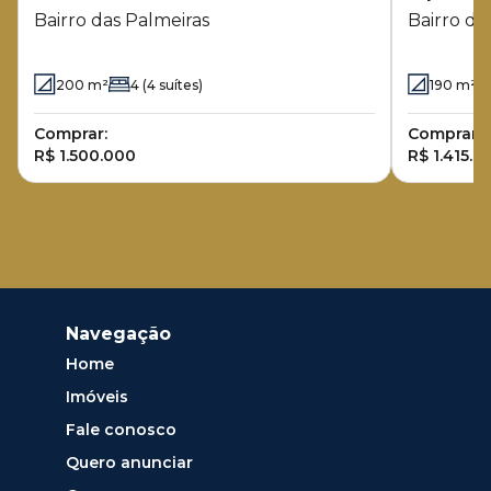
Bairro das Palmeiras
Bairro da
200
m²
4
(4 suítes)
190
m²
Comprar:
Comprar:
R$ 1.500.000
R$ 1.415.0
Navegação
Home
Imóveis
Fale conosco
Quero anunciar