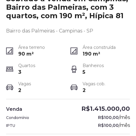
Bairro das Palmeiras, com 3
quartos, com 190 m², Hípica 81
Bairro das Palmeiras - Campinas - SP
Área terreno
Área construída
90
m²
190
m²
Quartos
Banheiros
3
5
Vagas
Vagas cob.
2
2
R$1.415.000,00
Venda
/
mês
R$100,00
Condomínio
/
mês
R$100,00
IPTU