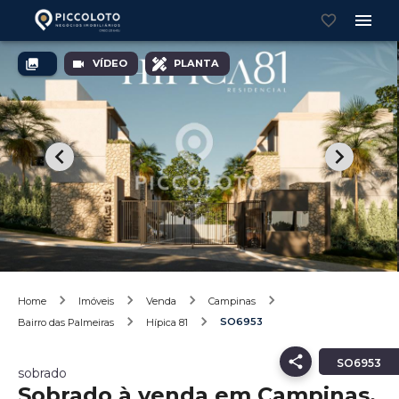
VÍDEO
PLANTA
Home
Imóveis
Venda
Campinas
SO6953
Bairro das Palmeiras
Hípica 81
SO6953
sobrado
Sobrado à venda em Campinas,