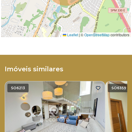
Leaflet
|
©
OpenStreetMap
contributors
Imóveis similares
SO6213
SO6359