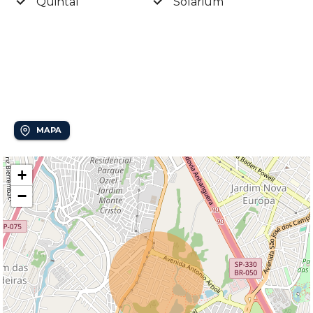
Quintal
Solarium
Localização
Swiss Park
MAPA
+
−