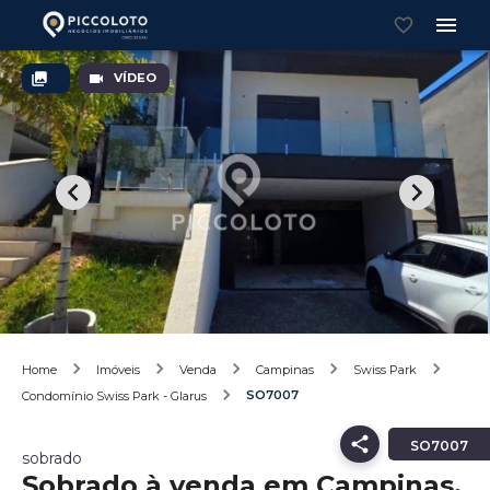
VÍDEO
Home
Imóveis
Venda
Campinas
Swiss Park
SO7007
Condomínio Swiss Park - Glarus
SO7007
sobrado
Sobrado à venda em Campinas,