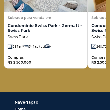
Sobrado
para venda em
Sobrado
p
Condomínio Swiss Park - Zermatt -
Condomín
Swiss Park
Swiss Pa
Swiss Park
Swiss Par
287
m²
3
(4 suítes)
4
260.72
m
Comprar:
Comprar:
R$ 2.500.000
R$ 2.500.
Navegação
Home