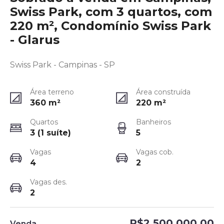
Swiss Park, com 3 quartos, com
220 m², Condomínio Swiss Park
- Glarus
Swiss Park - Campinas - SP
Área terreno
Área construída
360
m²
220
m²
Quartos
Banheiros
3 (1 suíte)
5
Vagas
Vagas cob.
4
2
Vagas des.
2
R$2.500.000,00
Venda