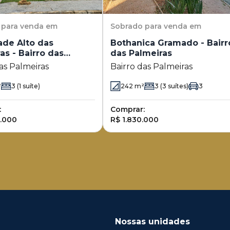
para venda em
Sobrado
para venda em
ade Alto das
Bothanica Gramado - Bairr
as - Bairro das
das Palmeiras
ras
as Palmeiras
Bairro das Palmeiras
²
3
(1 suíte)
242
m²
3
(3 suítes)
3
:
Comprar:
0.000
R$ 1.830.000
Nossas unidades