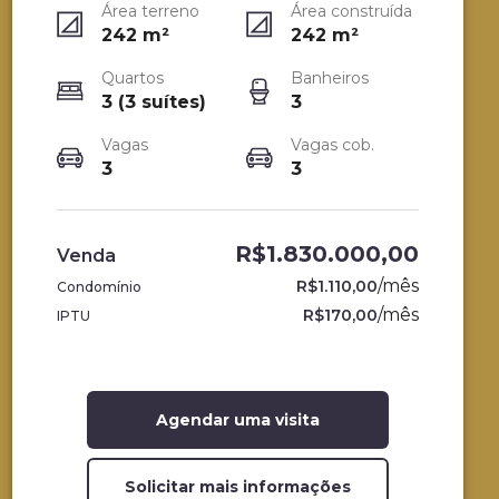
Área terreno
Área construída
242
m²
242
m²
Quartos
Banheiros
3 (3 suítes)
3
Vagas
Vagas cob.
3
3
R$1.830.000,00
Venda
/
mês
R$1.110,00
Condomínio
/
mês
R$170,00
IPTU
Agendar uma visita
Solicitar mais informações