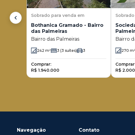
Sobrado
para venda em
Sobrado
Bothanica Gramado - Bairro
Socied
das Palmeiras
Palmeir
Palmei
Bairro das Palmeiras
Bairro d
242
m²
3
(3 suítes)
3
270
m
Comprar:
Comprar
R$ 1.940.000
R$ 2.00
Navegação
Contato