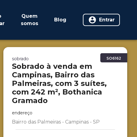
o
Quem
Blog
Entrar
ar
somos
sobrado
SO6162
Sobrado à venda em
Campinas, Bairro das
Palmeiras, com 3 suítes,
com 242 m², Bothanica
Gramado
endereço
Bairro das Palmeiras - Campinas - SP