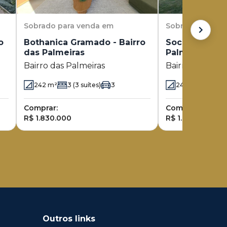
Sobrado
para venda em
Sobrado
para v
o
Bothanica Gramado - Bairro
Sociedade Al
das Palmeiras
Palmeiras - Ba
Palmeiras
Bairro das Palmeiras
Bairro das Palm
242
m²
3
(3 suítes)
3
248.86
m²
3
(
Comprar:
Comprar:
R$ 1.830.000
R$ 1.990.000
Outros links