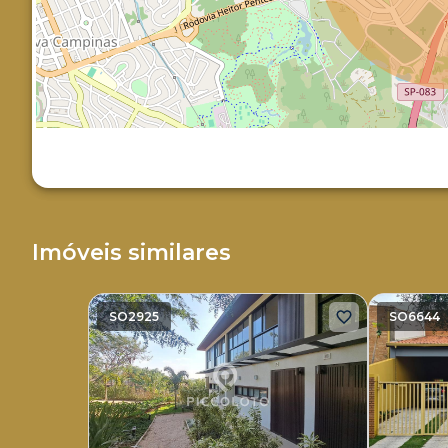
Imóveis similares
SO2925
SO6644