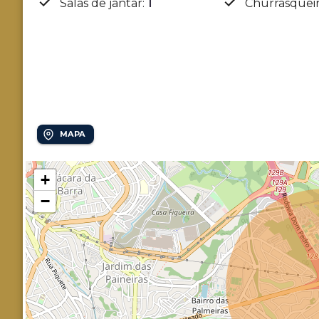
Salas de jantar
:
1
Churrasquei
Localização
Bairro das Palmeiras
MAPA
+
−