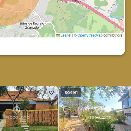
Leaflet
|
©
OpenStreetMap
contributors
SO6161