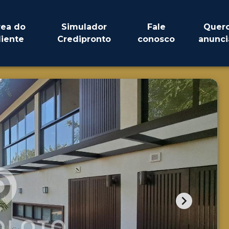
rea do
Simulador
Fale
Quer
liente
Credipronto
conosco
anunci