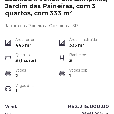
Jardim das Paineiras, com 3
quartos, com 333 m²
Jardim das Paineiras - Campinas - SP
Área terreno
Área construída
443
m²
333
m²
Quartos
Banheiros
3 (1 suíte)
3
Vagas
Vagas cob.
2
1
Vagas des.
1
R$2.215.000,00
Venda
/
mês
R$493,00
IPTU