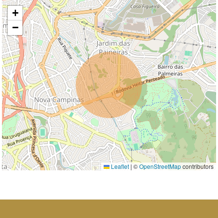
+
−
Leaflet
|
©
OpenStreetMap
contributors