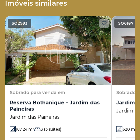
Imóveis similares
SO2993
SO6187
Sobrado
para venda em
Sobrado
p
Reserva Bothanique - Jardim das
Jardim d
Paineiras
Jardim da
Jardim das Paineiras
167.24
m²
3
(3 suítes)
620
m²