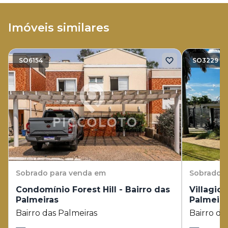
Imóveis similares
SO6154
SO3229
Sobrado
para venda em
Sobrado
p
Condomínio Forest Hill - Bairro das
Villagio 
Palmeiras
Palmeira
Bairro das Palmeiras
Bairro da