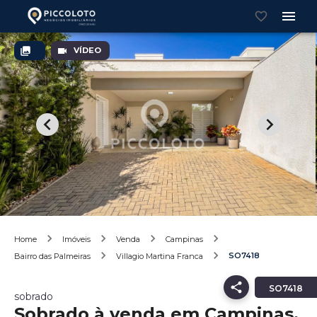
VÍDEO
Home
Imóveis
Venda
Campinas
SO7418
Bairro das Palmeiras
Villagio Martina Franca
SO7418
sobrado
Sobrado à venda em Campinas,