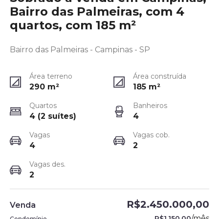
Bairro das Palmeiras, com 4
quartos, com 185 m²
Bairro das Palmeiras - Campinas - SP
Área terreno
Área construída
290
m²
185
m²
Quartos
Banheiros
4 (2 suítes)
4
Vagas
Vagas cob.
4
2
Vagas des.
2
R$2.450.000,00
Venda
/
mês
R$1.150,00
Condomínio