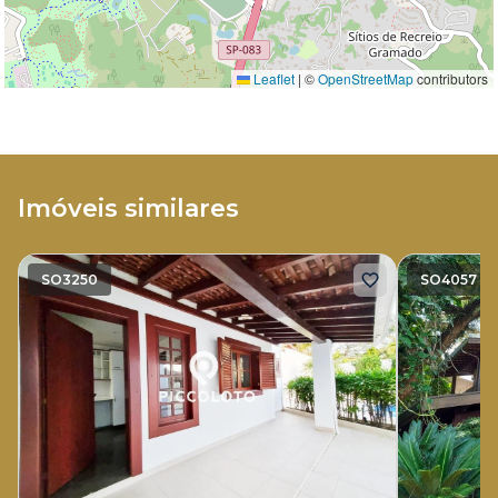
Leaflet
|
©
OpenStreetMap
contributors
Imóveis similares
SO3250
SO4057