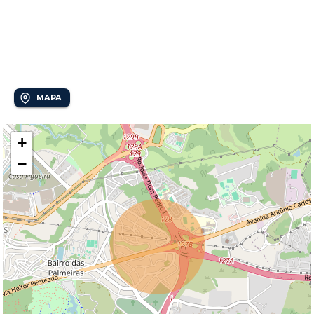
Localização
Bairro das Palmeiras
MAPA
+
−