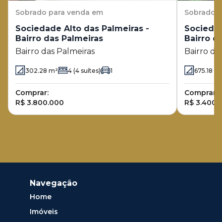
Sobrado
para venda em
Sobrado
p
Sociedade Alto das Palmeiras -
Sociedad
Bairro das Palmeiras
Bairro d
Bairro das Palmeiras
Bairro da
302.28
m²
4
(4 suítes)
1
675.18
m
Comprar:
Comprar:
R$ 3.800.000
R$ 3.400.
Navegação
Home
Imóveis