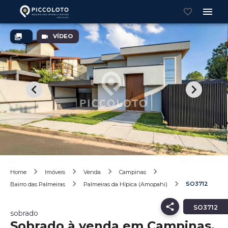
VÍDEO
Home
Imóveis
Venda
Campinas
SO3712
Bairro das Palmeiras
Palmeiras da Hípica (Amopahi)
SO3712
sobrado
Sobrado à venda em Campinas,