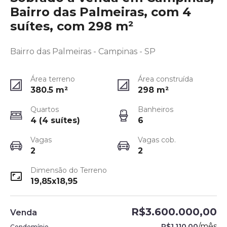
Bairro das Palmeiras, com 4
suítes, com 298 m²
Bairro das Palmeiras - Campinas - SP
Área terreno
Área construída
380.5
m²
298
m²
Quartos
Banheiros
4 (4 suítes)
6
Vagas
Vagas cob.
2
2
Dimensão do Terreno
19,85x18,95
R$3.600.000,00
Venda
/
mês
R$1.110,00
Condomínio