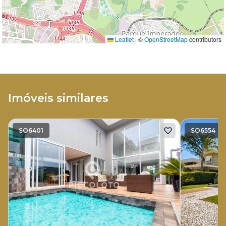
Leaflet
|
©
OpenStreetMap
contributors
Imóveis similares
SO6401
SO6554