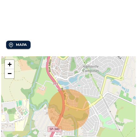
Localização
Vila dos Plátanos
MAPA
+
−