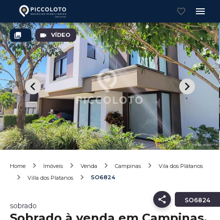
VÍDEO
Home
Imóveis
Venda
Campinas
Vila dos Plátanos
SO6824
Villa dos Platanos
SO6824
sobrado
Sobrado à venda em Campinas,