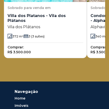
Sobrado
para venda em
Sobrado
p
Villa dos Platanos - Vila dos
Condomín
Plátanos
- Alphav
Vila dos Plátanos
Alphavil
372
m²
3
(3 suítes)
340
m²
Comprar:
Comprar:
R$ 3.500.000
R$ 3.500.
Navegação
Home
Imóveis