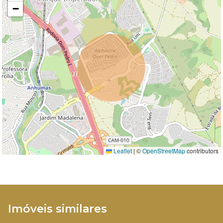
−
Leaflet
|
©
OpenStreetMap
contributors
Imóveis similares