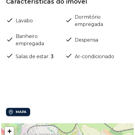
Características do imóvel
Dormitório
Lavabo
empregada
Banheiro
Despensa
empregada
Salas de estar
:
3
Ar-condicionado
Localização
Alphaville Dom Pedro
MAPA
+