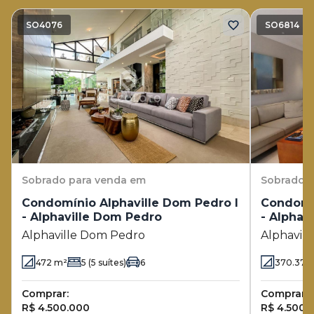
SO4076
SO6814
Sobrado
para venda em
Sobrado
p
Condomínio Alphaville Dom Pedro I
Condomín
- Alphaville Dom Pedro
- Alphav
Alphaville Dom Pedro
Alphavil
472
m²
5
(5 suítes)
6
370.37
m
Comprar:
Comprar:
R$ 4.500.000
R$ 4.500.