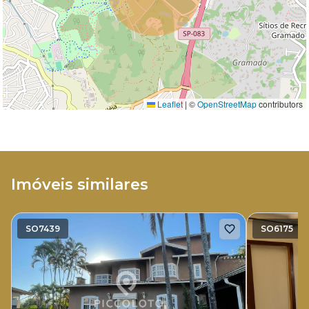
Leaflet
|
©
OpenStreetMap
contributors
Imóveis similares
SO7439
SO6175