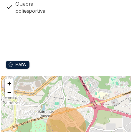
Quadra
poliesportiva
Localização
Bairro das Palmeiras
MAPA
+
−