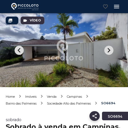
VÍDEO
Home
Imóveis
Venda
Campinas
SO6694
Bairro das Palmeiras
Sociedade Alto das Palmeiras
SO6694
sobrado
Sobrado à venda em Campinas,