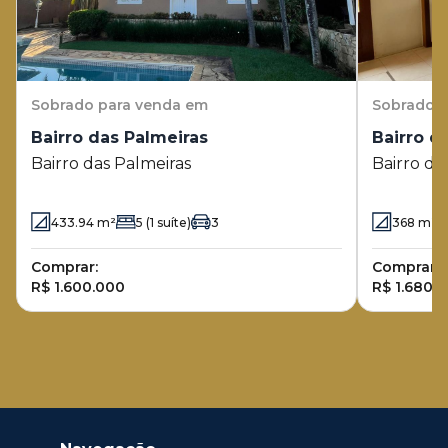
Sobrado
para venda em
Sobrado
p
Bairro das Palmeiras
Bairro d
Bairro das Palmeiras
Bairro da
433.94
m²
5
(1 suíte)
3
368
m²
Comprar:
Comprar:
R$ 1.600.000
R$ 1.680.