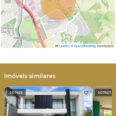
Leaflet
|
©
OpenStreetMap
contributors
Imóveis similares
SO7625
SO7507