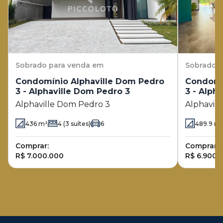
Sobrado
para venda em
Sobrado
p
Condomínio Alphaville Dom Pedro
Condomí
3 - Alphaville Dom Pedro 3
3 - Alph
Alphaville Dom Pedro 3
Alphavil
436
m²
4
(3 suítes)
6
489.9
m
Comprar:
Comprar:
R$ 7.000.000
R$ 6.900.