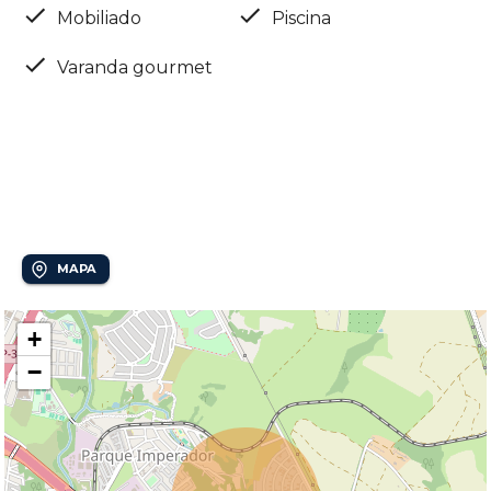
Mobiliado
Piscina
Varanda gourmet
Localização
Alphaville Dom Pedro 3
MAPA
+
−