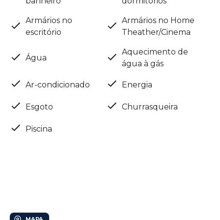
banheiro
dormitórios
Armários no
Armários no Home
escritório
Theather/Cinema
Aquecimento de
Água
água à gás
Ar-condicionado
Energia
Esgoto
Churrasqueira
Piscina
Localização
Barão Geraldo
MAPA