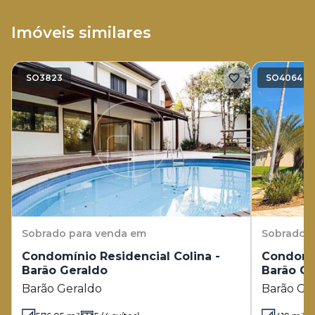
Imóveis similares
SO3823
SO4064
Sobrado
para venda em
Sobrado
p
Condomínio Residencial Colina -
Condomín
Barão Geraldo
Barão Ge
Barão Geraldo
Barão Ge