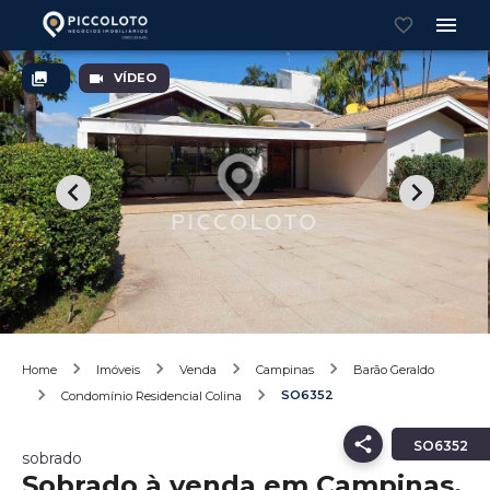
VÍDEO
Home
Imóveis
Venda
Campinas
Barão Geraldo
SO6352
Condomínio Residencial Colina
SO6352
sobrado
Sobrado à venda em Campinas,