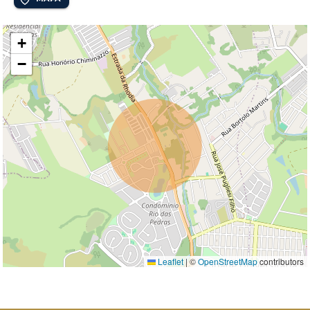
+
−
Leaflet
|
©
OpenStreetMap
contributors