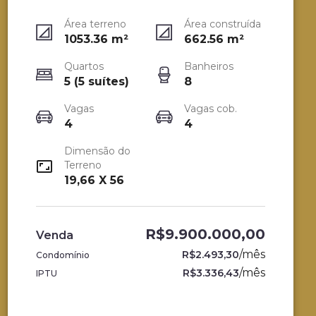
Área terreno
Área construída
1053.36
m²
662.56
m²
Quartos
Banheiros
5 (5 suítes)
8
Vagas
Vagas cob.
4
4
Dimensão do
Terreno
19,66 X 56
R$9.900.000,00
Venda
/
mês
R$2.493,30
Condomínio
/
mês
R$3.336,43
IPTU