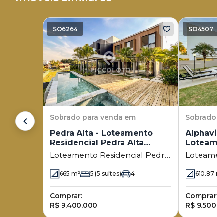
SO6264
SO4507
Sobrado
para venda em
Sobrado
Pedra Alta - Loteamento
Alphavi
Residencial Pedra Alta
Loteam
(Sousas)
Campin
Loteamento Residencial Pedra
Loteame
Alta (Sousas)
Campin
665
m²
5
(5 suítes)
4
610.87
Comprar:
Comprar
R$ 9.400.000
R$ 9.500