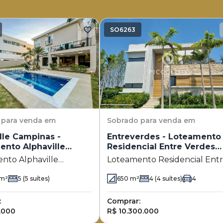
SO6263
para venda em
Sobrado
para venda em
lle Campinas -
Entreverdes - Loteamento
ento Alphaville
Residencial Entre Verdes
as
(Sousas)
nto Alphaville
Loteamento Residencial Ent
as
Verdes (Sousas)
m²
5
(5 suítes)
650
m²
4
(4 suítes)
4
:
Comprar:
.000
R$ 10.300.000