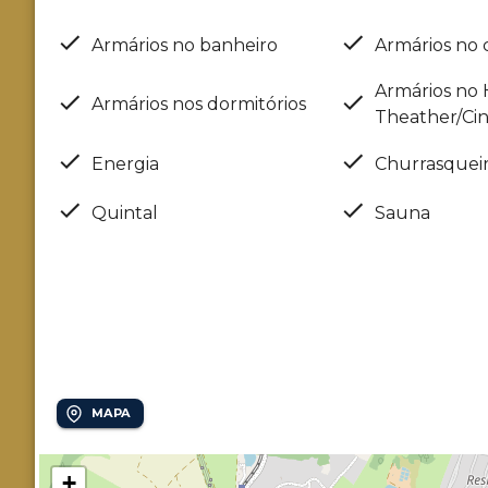
Armários no banheiro
Armários no 
Armários no
Armários nos dormitórios
Theather/Ci
Energia
Churrasquei
Quintal
Sauna
Localização
Loteamento Residencial Pedra Alta (Sousas)
MAPA
+