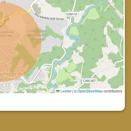
Leaflet
|
©
OpenStreetMap
contributors