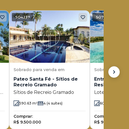
SO4237
SO7128
Sobrado
para venda em
Sobrado
para v
Pateo Santa Fé - Sítios de
Entreverdes 
Recreio Gramado
Residencial E
(Sousas)
re
Sítios de Recreio Gramado
Loteamento Re
Verdes (Sousas
590.63
m²
4
(4 suítes)
600
m²
4
(4 s
Comprar:
Comprar:
R$ 9.500.000
R$ 9.900.000