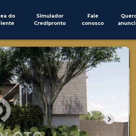
rea do
Simulador
Fale
Quer
liente
Credipronto
conosco
anunci