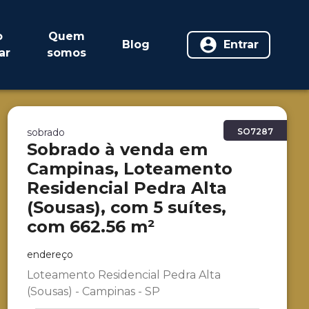
o
Quem
Blog
Entrar
ar
somos
sobrado
SO7287
Sobrado à venda em
Campinas, Loteamento
Residencial Pedra Alta
(Sousas), com 5 suítes,
com 662.56 m²
endereço
Loteamento Residencial Pedra Alta
(Sousas) - Campinas - SP