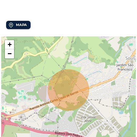
Jardim Conceição
MAPA
+
−