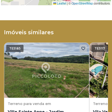
Leaflet
|
©
OpenStreetMap
contributors
Imóveis similares
TE5185
TE5117
Terreno
para venda em
Terreno
p
Ville Sainte Anne - Jardim
Vila Verd