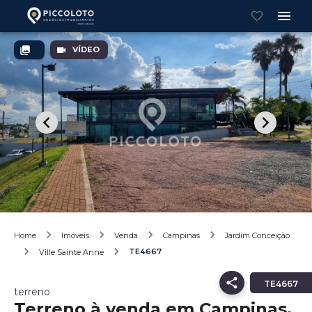
VÍDEO
Home
Imóveis
Venda
Campinas
Jardim Conceição
TE4667
Ville Sainte Anne
TE4667
terreno
Terreno à venda em Campinas,