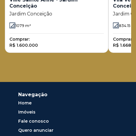
Conceição
Conceiç
Jardim Conceição
Jardim C
1079
m²
834.15
m
Comprar:
Comprar:
R$ 1.600.000
R$ 1.668.
Navegação
Home
Imóveis
Fale conosco
Quero anunciar