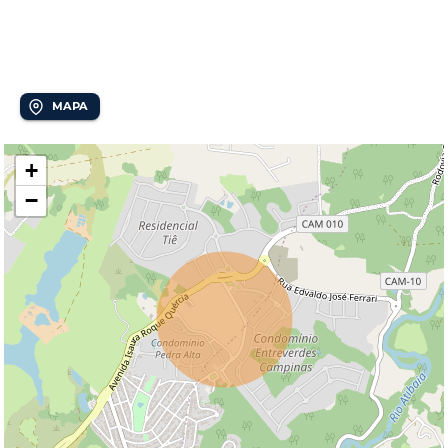
Localização
Loteamento Residencial Entre Verdes (Sousas)
MAPA
+
−