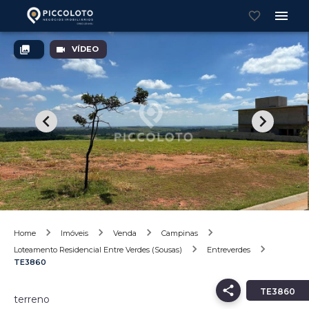
VÍDEO
Home
Imóveis
Venda
Campinas
Loteamento Residencial Entre Verdes (Sousas)
Entreverdes
TE3860
TE3860
terreno