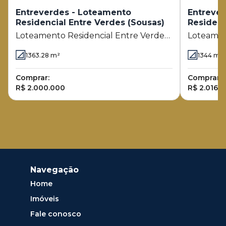
Entreverdes - Loteamento
Entreve
Residencial Entre Verdes (Sousas)
Residenc
Loteamento Residencial Entre Verdes
Loteamen
(Sousas)
(Sousas)
1363.28
m²
1344
m²
Comprar:
Comprar:
R$ 2.000.000
R$ 2.016.
Navegação
Home
Imóveis
Fale conosco