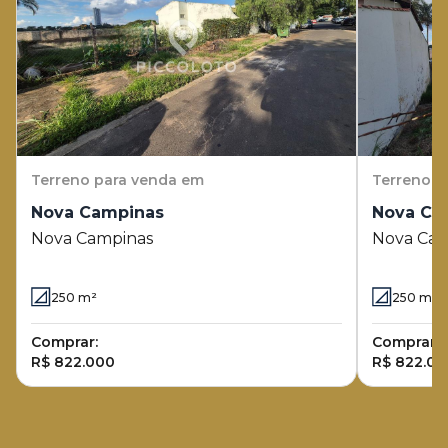
Terreno
para venda em
Terreno
p
Nova Campinas
Nova Ca
Nova Campinas
Nova Cam
250
m²
250
m²
Comprar:
Comprar:
R$ 822.000
R$ 822.00