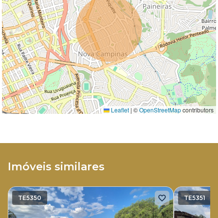
Leaflet
|
©
OpenStreetMap
contributors
Imóveis similares
TE5350
TE5351