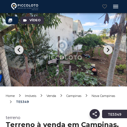
VÍDEO
Home
Imóveis
Venda
Campinas
Nova Campinas
TE5349
TE5349
terreno
Terreno à venda em Campinas,