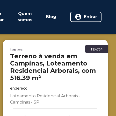
o
Quem
Blog
Entrar
ar
somos
terreno
TE4754
Terreno à venda em
Campinas, Loteamento
Residencial Arborais, com
516.39 m²
endereço
Loteamento Residencial Arborais -
Campinas - SP