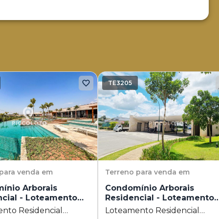
TE3205
para venda em
Terreno
para venda em
ínio Arborais
Condomínio Arborais
ncial - Loteamento
Residencial - Loteamento
cial Arborais
Residencial Arborais
nto Residencial
Loteamento Residencial