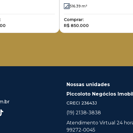
Arborais
516.39
m²
:
Comprar:
000
R$ 850.000
Nossas unidades
Piccoloto Negócios Imobil
m.br
CRECI
23643J
(19) 2138-3838
Atendimento Virtual 24 horas
99272-0045