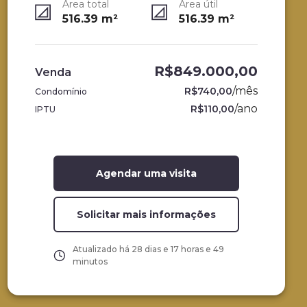
Área total
Área útil
516.39
m²
516.39
m²
R$849.000,00
Venda
/
mês
R$740,00
Condomínio
/
ano
R$110,00
IPTU
Agendar uma visita
Solicitar mais informações
Atualizado há
28 dias e 17 horas e 49
minutos