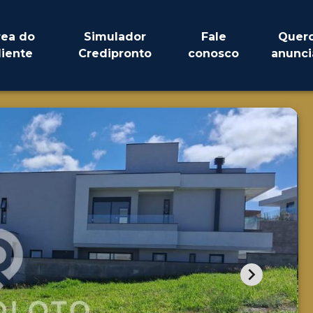
rea do
Simulador
Fale
Quer
liente
Credipronto
conosco
anunci