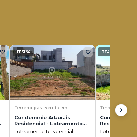
TE3164
TE4612
Terreno
para venda em
Terreno
para v
Condomínio Arborais
Condomínio A
Residencial - Loteamento
Residencial -
Residencial Arborais
Residencial A
Loteamento Residencial
Loteamento Re