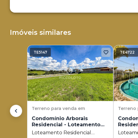
Imóveis similares
TE5147
TE4722
Terreno
para venda em
Terreno
Condomínio Arborais
Condom
Residencial - Loteamento
Reside
Residencial Arborais
Residen
Loteamento Residencial
Loteame