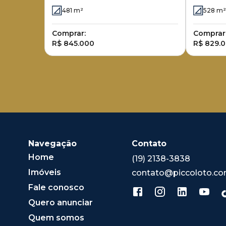
Arborais
Arborais
481
m²
528
m²
Comprar:
Comprar
R$ 845.000
R$ 829.
Navegação
Contato
Home
(19) 2138-3838
Imóveis
contato@piccoloto.co
Fale conosco
Quero anunciar
Quem somos