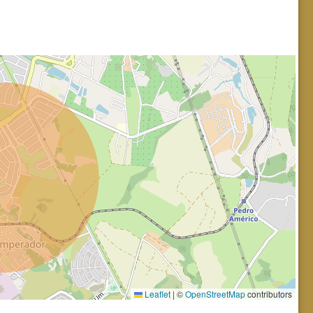
Leaflet
|
©
OpenStreetMap
contributors