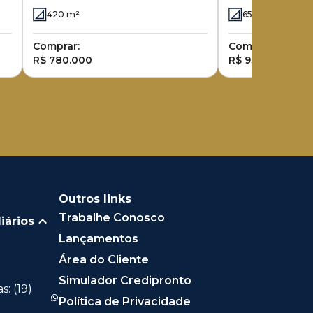
Arborais
Arborais
420
m²
654
m²
Comprar:
Comprar:
R$ 780.000
R$ 930.000
Outros links
Trabalhe Conosco
iários
Lançamentos
Área do Cliente
Simulador Credipronto
: (19)
Política de Privacidade