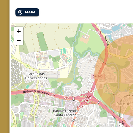
MAPA
+
−