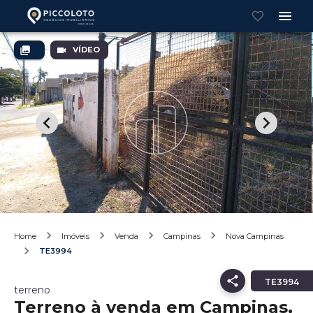
VÍDEO
Home
Imóveis
Venda
Campinas
Nova Campinas
TE3994
TE3994
terreno
Terreno à venda em Campinas,