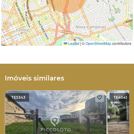
Leaflet
|
©
OpenStreetMap
contributors
Imóveis similares
TE5343
TE4041