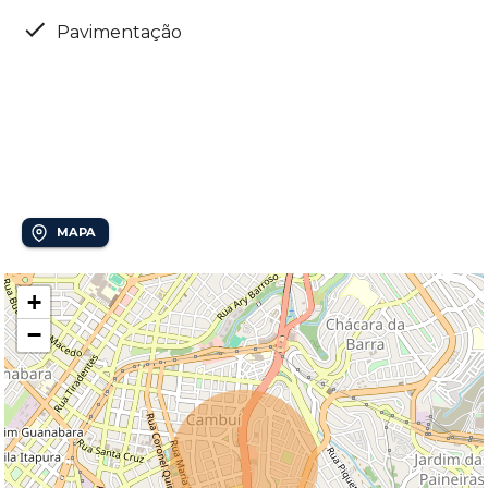
Pavimentação
Localização
Nova Campinas
MAPA
+
−